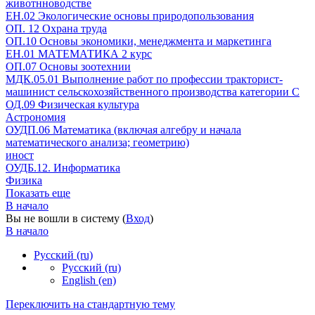
животнноводстве
ЕН.02 Экологические основы природопользования
ОП. 12 Охрана труда
ОП.10 Основы экономики, менеджмента и маркетинга
ЕН.01 МАТЕМАТИКА 2 курс
ОП.07 Основы зоотехнии
МДК.05.01 Выполнение работ по профессии тракторист-
машинист сельскохозяйственного производства категории С
ОД.09 Физическая культура
Астрономия
ОУДП.06 Математика (включая алгебру и начала
математического анализа; геометрию)
иност
ОУДБ.12. Информатика
Физика
Показать еще
В начало
Вы не вошли в систему (
Вход
)
В начало
Русский ‎(ru)‎
Русский ‎(ru)‎
English ‎(en)‎
Переключить на стандартную тему